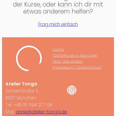
der Kurse, oder kann ich dir mit
etwas anderem helfen?
Frag mich einfach
Home
Töpferkurse in München
Über das Atelier
Impressum / Datenschutz
Atelier Tonga
Instagram
Senserstraße 5
81371 München
Tel: +49 151 594 277 96
Mail:
anne@atelier-tonga.de